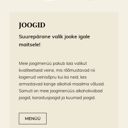
JOOGID
Suurepärane valik jooke igale
maitsele!
Meie joogimenüü pakub laia valikut
kvaliteetseid veine, mis rõõmustavad nii
kogenud veinisõpru kui ka neid, kes
armastavad kange alkoholi maailma võlusid.
Samuti on meie joogimenüüs alkoholivabad
joogid, karastusjoogid ja kuumad joogid.
MENÜÜ