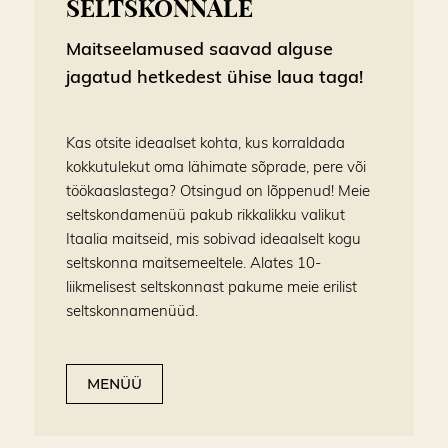
SELTSKONNALE
Maitseelamused saavad alguse
jagatud hetkedest ühise laua taga!
Kas otsite ideaalset kohta, kus korraldada
kokkutulekut oma lähimate sõprade, pere või
töökaaslastega? Otsingud on lõppenud! Meie
seltskondamenüü pakub rikkalikku valikut
Itaalia maitseid, mis sobivad ideaalselt kogu
seltskonna maitsemeeltele. Alates 10-
liikmelisest seltskonnast pakume meie erilist
seltskonnamenüüd.
MENÜÜ