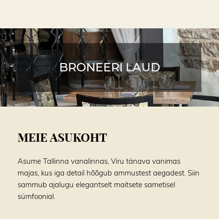
BRONEERI LAUD
MEIE ASUKOHT
Asume Tallinna vanalinnas, Viru tänava vanimas
majas, kus iga detail hõõgub ammustest aegadest. Siin
sammub ajalugu elegantselt maitsete sametisel
sümfoonial.