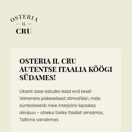
OSTERIA IL CRU
AUTENTSE ITAALIA KÖÖGI
SÜDAMES!
Uksest sisse astudes leiad end keset
Vahemere päikeselisest atmosfääri, mida
sümboliseerib meie interjööris lopsakas
oliivipuu – otsekui tükike Itaaliat siinsamas,
Tallinna vanalinnas.