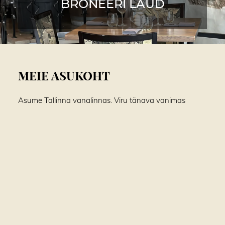
BRONEERI LAUD
MEIE ASUKOHT
Asume Tallinna vanalinnas, Viru tänava vanimas
majas, kus iga detail hõõgub ammustest aegadest. Siin
sammub ajalugu elegantselt maitsete sametisel
sümfoonial.
Viru 8
10140 Tallinn, Estonia