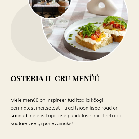
OSTERIA IL CRU MENÜÜ
Meie menüü on inspireeritud Itaalia köögi
parimatest maitsetest – traditsioonilised road on
saanud meie isikupärase puudutuse, mis teeb iga
suutäie veelgi põnevamaks!