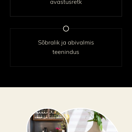
avastusretk
Sõbralik ja abivalmis
teenindus