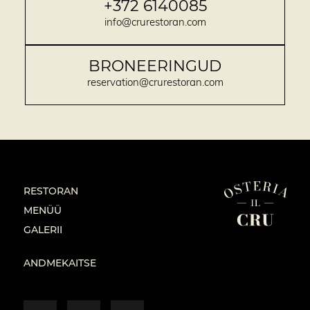
+372 6140085
info@crurestoran.com
BRONEERINGUD
reservation@crurestoran.com
RESTORAN
MENÜÜ
GALERII
ANDMEKAITSE