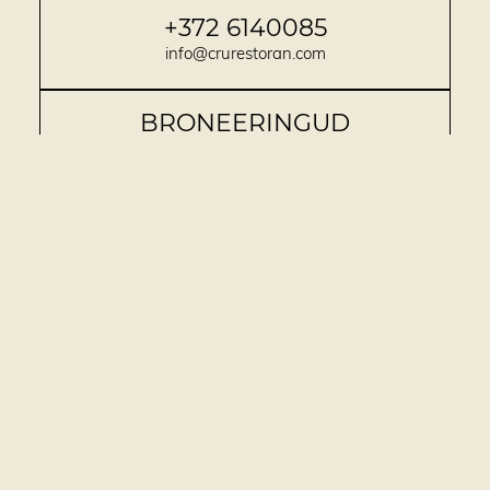
+372 6140085
info@crurestoran.com
BRONEERINGUD
reservation@crurestoran.com
RESTORAN
MENÜÜ
GALERII
ANDMEKAITSE