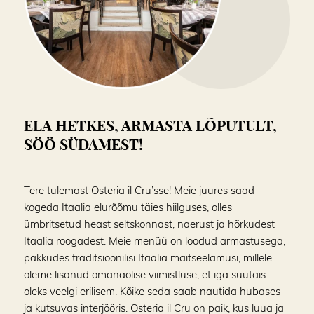
ELA HETKES, ARMASTA LÕPUTULT,
SÖÖ SÜDAMEST!
Tere tulemast Osteria il Cru’sse! Meie juures saad
kogeda Itaalia elurõõmu täies hiilguses, olles
ümbritsetud heast seltskonnast, naerust ja hõrkudest
Itaalia roogadest. Meie menüü on loodud armastusega,
pakkudes traditsioonilisi Itaalia maitseelamusi, millele
oleme lisanud omanäolise viimistluse, et iga suutäis
oleks veelgi erilisem. Kõike seda saab nautida hubases
ja kutsuvas interjööris. Osteria il Cru on paik, kus luua ja